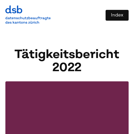
Index
Tä­tig­keits­be­richt
2022