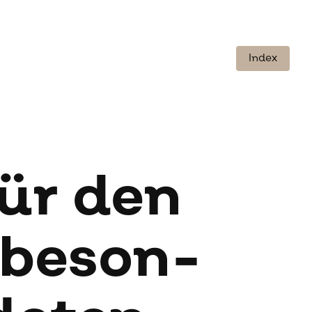
Index
für den
 be­son­