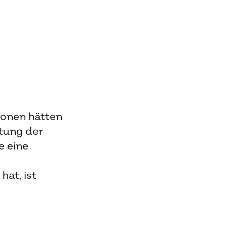
rsonen hätten
ltung der
e eine
at, ist