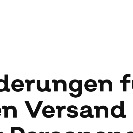
­de­run­gen 
ren Ver­sand