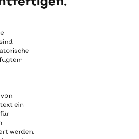
htfertigen.
te
sind
atorische
efugtem
 von
ext ein
für
n
ert werden.