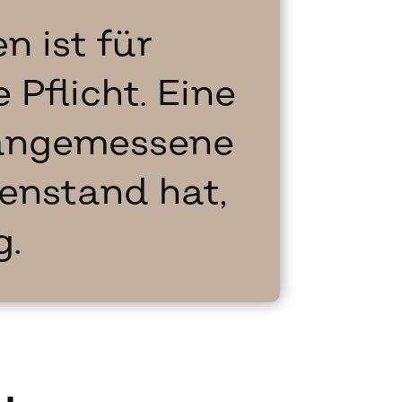
 ist für
 Pflicht. Eine
f angemessene
nstand hat,
g.