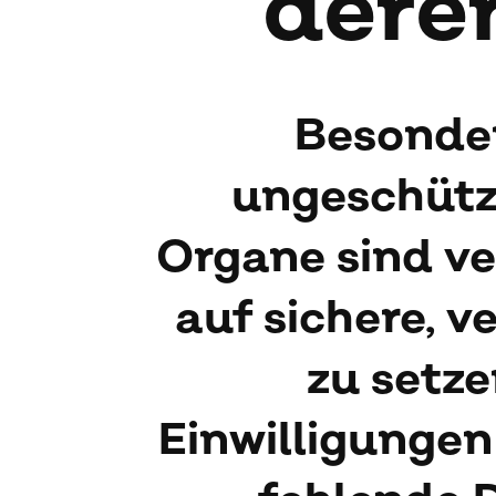
de­re
Besonder
ungeschützt
Organe sind ve
auf sichere, 
zu setz
Einwilligunge