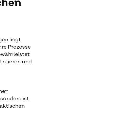
chen
en liegt
hre Prozesse
ewährleistet
struieren und
onen
sondere ist
raktischen