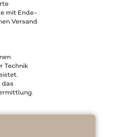
rte
te mit Ende-
rmen Versand
anen
r Technik
istet.
n das
ermittlung.