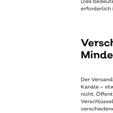
Dies bedeute
erforderlich i
Versc
Minde
Der Versand
Kanäle – et
nicht. Öffen
Verschlüsse
verschiedene