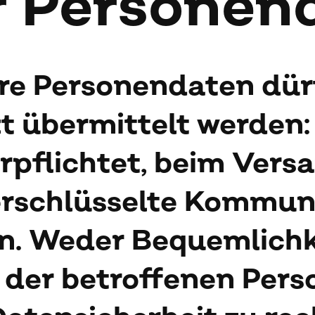
r Per­so­nen­
e Personendaten dür
 übermittelt werden:
rpflichtet, beim Ver
verschlüsselte Kommun
en. Weder Bequemlichk
n der betroffenen Per