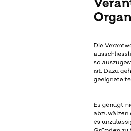
Veran
Organ
Die Verantwo
ausschliessl
so auszugest
ist. Dazu ge
geeignete te
Es genügt ni
abzuwälzen o
es unzulässi
Gründen zu t