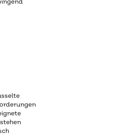
zwingend
sselte
forderungen
eignete
 stehen
sch