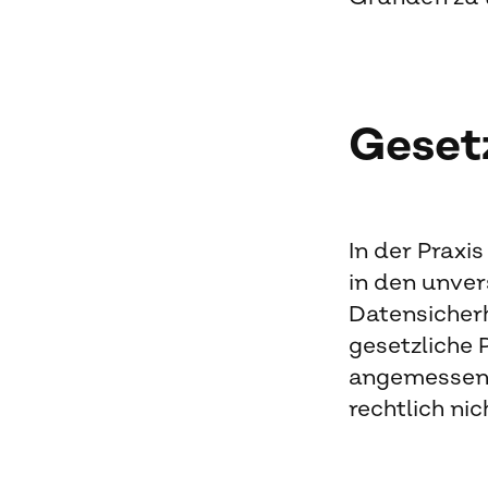
Gesetz
In der Praxi
in den unver
Datensicherh
gesetzliche P
angemessene
rechtlich nic