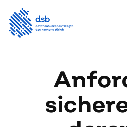
An­for
si­che­