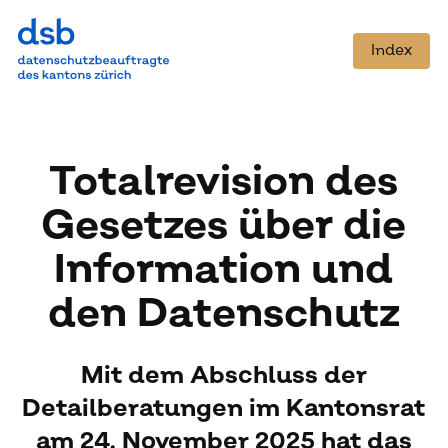
Index
To­tal­re­vi­si­on des
Ge­set­zes über die
In­for­ma­ti­on und
den Da­ten­schutz
Mit dem Abschluss der
Detailberatungen im Kantonsrat
am 24. November 2025 hat das