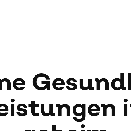
­ne Ge­sund
eis­tun­gen