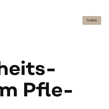
Index
­heits­
 im Pfle­