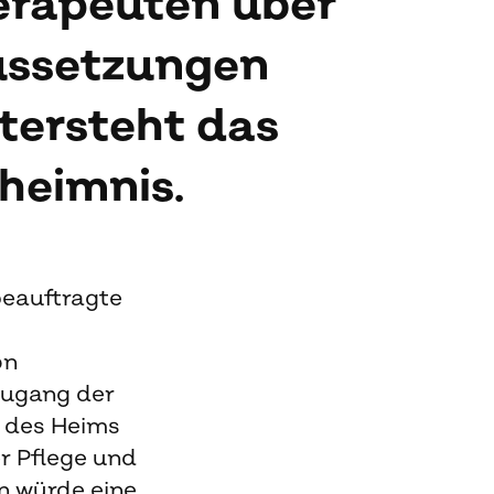
erapeuten über
ussetzungen
ntersteht das
heimnis.
beauftragte
on
Zugang der
e des Heims
r Pflege und
n würde eine