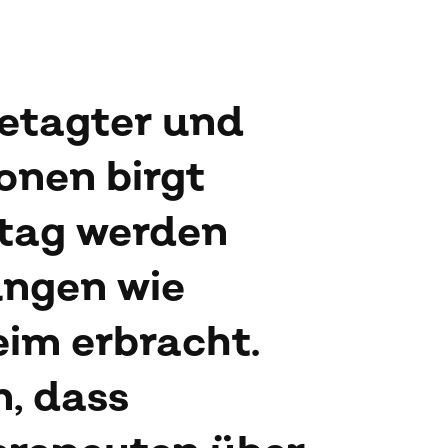
betagter und
onen birgt
ltag werden
ungen wie
eim erbracht.
n, dass