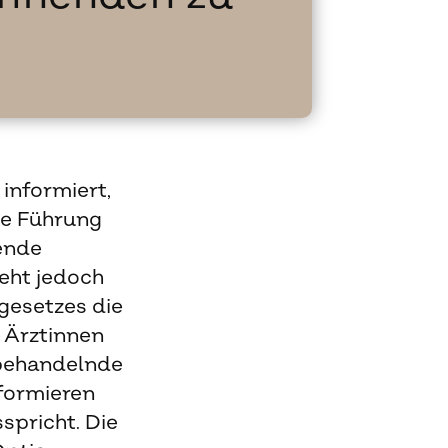
informiert,
me Führung
ende
eht jedoch
gesetzes die
 Ärztinnen
rbehandelnde
formieren
spricht. Die