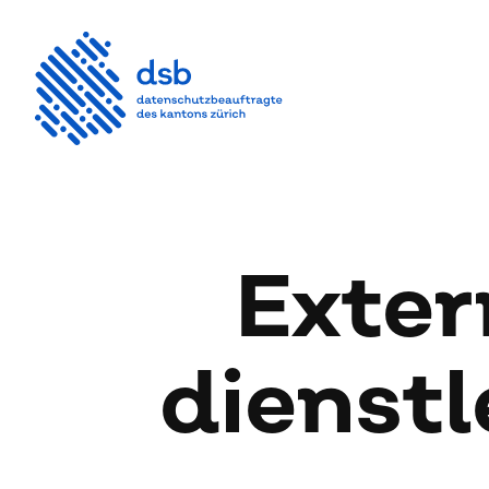
Ex­ter
dienst­l