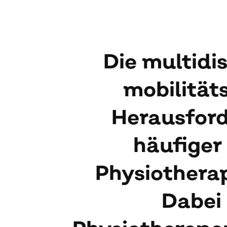
Die multidi
mobilität
Herausford
häufiger
Physiotherap
Dabei 