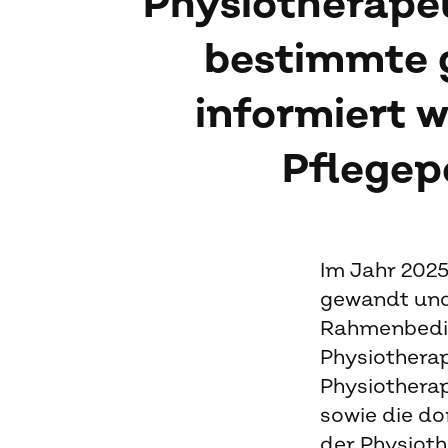
Physiotherape
bestimmte 
informiert w
Pflegep
Im Jahr 2025
gewandt und
Rahmenbedin
Physiotherap
Physiothera
sowie die d
der Physiot