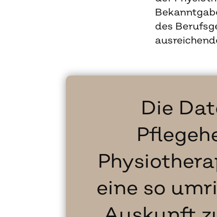
Bekanntgabe
des Berufsge
ausreichend
Die Dat
Pflegeh
Physiothera
eine so umr
Auskunft z