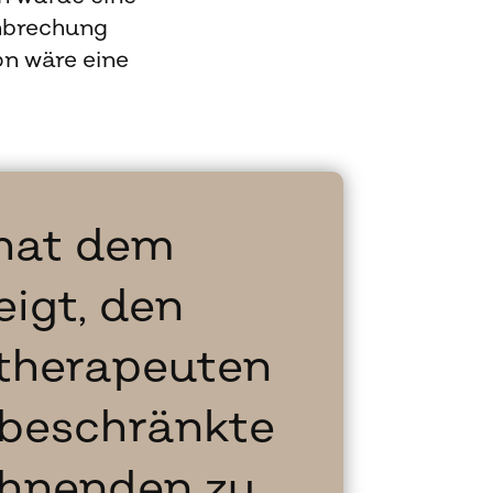
hbrechung
on wäre eine
 hat dem
igt, den
otherapeuten
 beschränkte
ohnenden zu