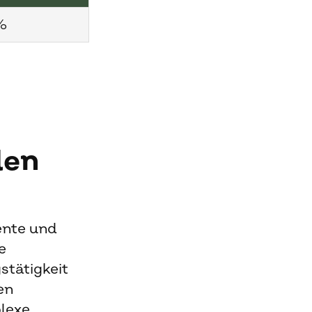
%
len
iente und
e
stätigkeit
en
lexe