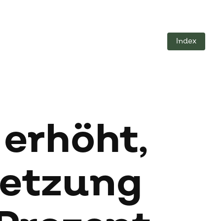
Index
 er­höht,
et­zung