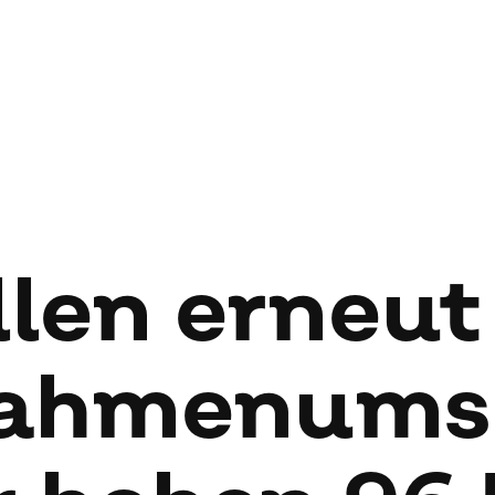
­len er­neut
ah­men­um­s