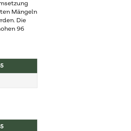
umsetzung
lten Mängeln
rden. Die
hohen 96
25
25