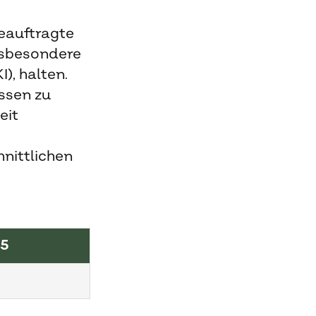
eauftragte
nsbesondere
), halten.
issen zu
eit
nittlichen
25