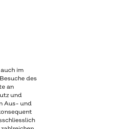
 auch im
 Besuche des
te an
utz und
en Aus- und
 konsequent
schliesslich
u zahlreichen