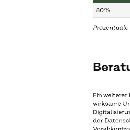
80%
Prozentual
Berat
Ein weiterer
wirksame Unt
Digitalisier
der Datensc
Vorabkontro