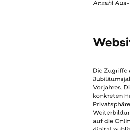
Anzahl Aus-
Websi
Die Zugriffe
Jubiläumsjah
Vorjahres. D
konkreten H
Privatsphäre
Weiterbildu
auf die Onli
digital publi