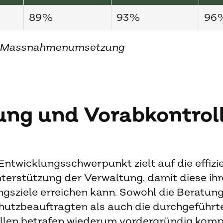
89%
93%
96
e Massnahmenumsetzung
ung und Vorabkontrol
 Entwicklungsschwerpunkt zielt auf die effiz
erstützung der Verwaltung, damit diese ihr
ungsziele erreichen kann. Sowohl die Beratung
hutzbeauftragten als auch die durchgeführt
llen betrafen wiederum vordergründig komp