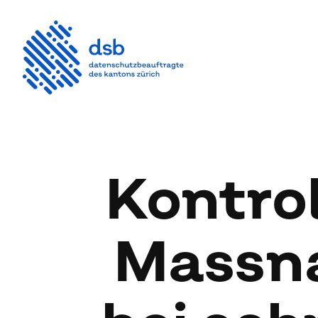
Kon­trol
Mass­n