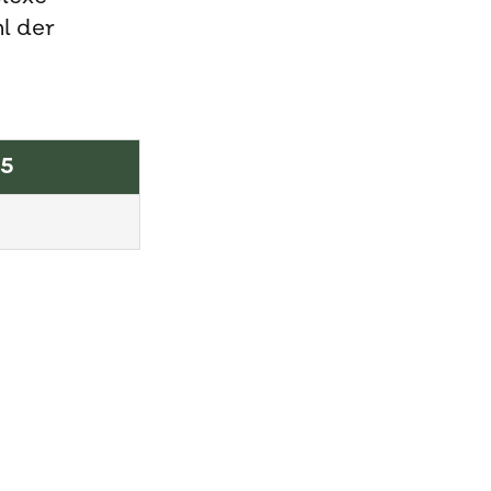
l der
25