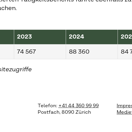
chen.
2023
2024
20
74 567
88 360
84 
itezugriffe
Telefon:
+41 44 360 99 99
Impre
Postfach, 8090 Zürich
Medie