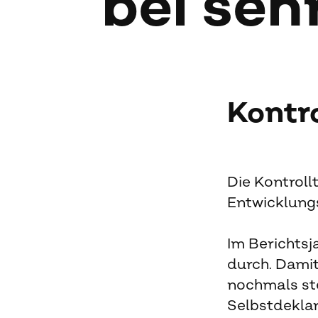
bei seh
Kontr
Die Kontroll
Entwicklung
Im Berichtsj
durch. Damit
nochmals st
Selbstdekla