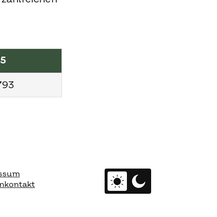
25
793
ssum
nkontakt
In den dunklen Modus 