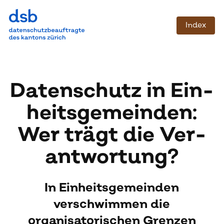
Index
Da­ten­schutz in Ein­
heits­ge­mein­den:
Wer trägt die Ver­
ant­wor­tung?
In Einheitsgemeinden
verschwimmen die
organisatorischen Grenzen