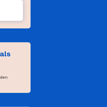
als
lden