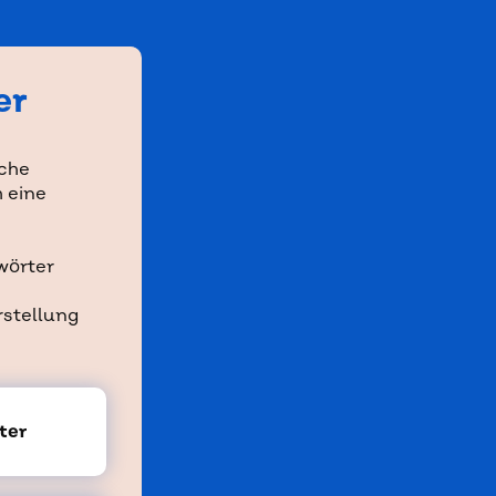
er
iche
 eine
wörter
rstellung
ter