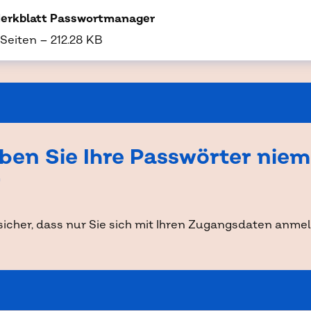
erkblatt Passwortmanager
 Seiten
–
212.28 KB
ben Sie Ihre Passwörter niem
r
 sicher, dass nur Sie sich mit Ihren Zugangsdaten anme