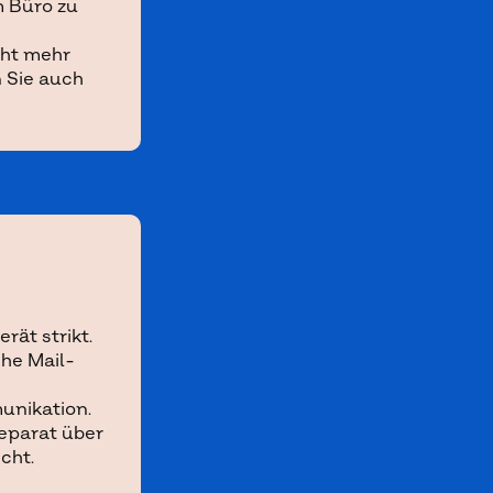
m Büro zu
cht mehr
 Sie auch
rät strikt.
he Mail-
unikation.
eparat über
cht.