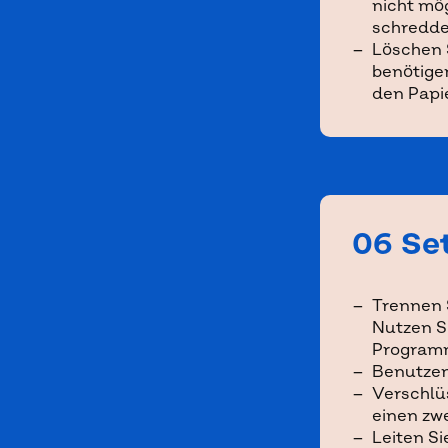
nicht mög
schredde
Löschen S
benötige
den Papi
06 Set
Trennen S
Nutzen S
Program
Benutzen
Verschlü
einen zwe
Leiten Si