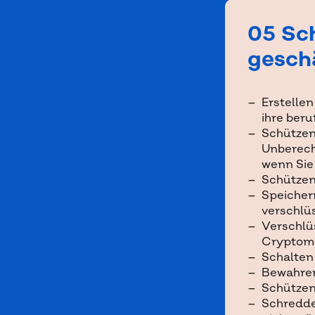
05 Sc
gesch
Erstelle
ihre beru
Schützen
Unberecht
wenn Sie
Schützen 
Speichern
verschlü
Verschlüs
Cryptoma
Schalten 
Bewahren
Schützen
Schredder