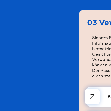
03 Ve
Sichern S
Informat
biometri
Gesichts
Verwende
können m
Der Pass
eines st
↗
P