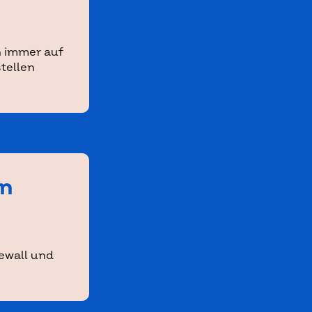
n immer auf
tellen
en
ewall und