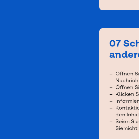
07 Sch
ander
Öffnen Si
Nachrich
Öffnen S
Klicken 
Informier
Kontakti
den Inhal
Seien Si
Sie nich