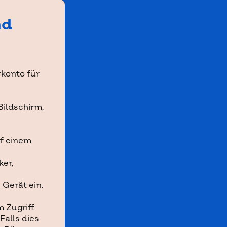
nd
rkonto für
Bildschirm,
uf einem
ker,
 Gerät ein.
 Zugriff.
Falls dies