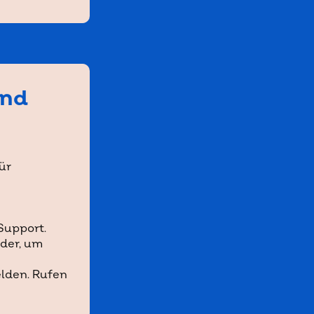
und
ür
Support.
nder, um
elden. Rufen