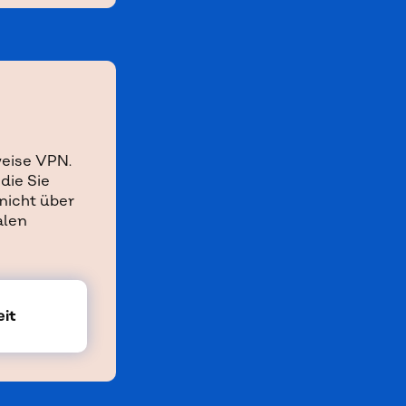
weise VPN.
die Sie
nicht über
alen
eit