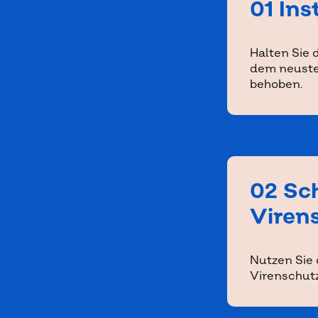
01 Ins
Halten Sie
dem neuste
behoben.
02 Sch
Viren
Nutzen Sie
Virenschutz.