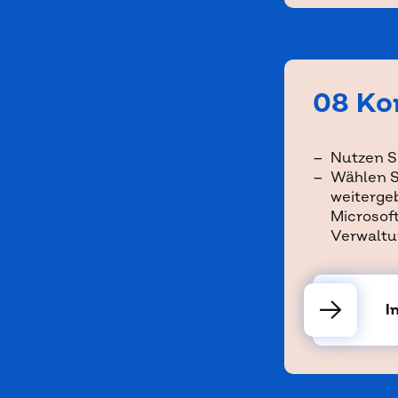
08 Ko
Nutzen S
Wählen S
weitergeb
Microsof
Verwaltu
→
I