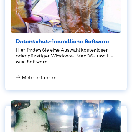
Da­ten­schutz­freund­li­che Soft­ware
Hier fin­den Sie eine Aus­wahl kos­ten­lo­ser
oder güns­ti­ger Win­dows-, Ma­cOS- und Li­
nux-Soft­ware.
→
Mehr erfahren