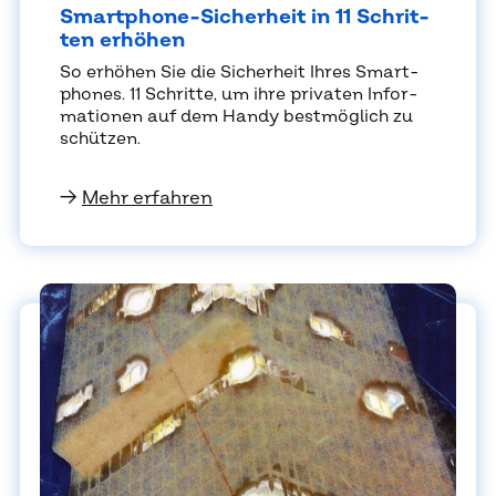
Smart­phone-Si­cher­heit in 11 Schrit­
ten er­hö­hen
So er­hö­hen Sie die Si­cher­heit Ih­res Smart­
phones. 11 Schrit­te, um ihre pri­va­ten In­for­
ma­tio­nen auf dem Han­dy best­mög­lich zu
schüt­zen.
→
Mehr erfahren