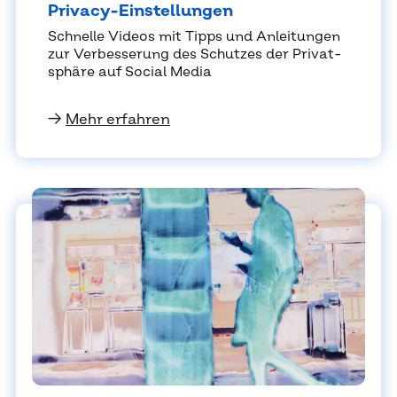
Pri­va­cy-Ein­stel­lun­gen
Schnel­le Vi­de­os mit Tipps und An­lei­tun­gen
zur Ver­bes­se­rung des Schut­zes der Pri­vat­
sphä­re auf So­cial Me­dia
→
Mehr erfahren