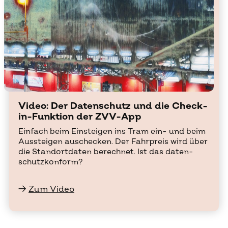
Vi­deo: Der Da­ten­schutz und die Check-
in-Funk­ti­on der ZVV-App
Ein­fach beim Ein­stei­gen ins Tram ein- und beim
Aus­stei­gen aus­che­cken. Der Fahr­preis wird über
die Stand­ort­da­ten be­rech­net. Ist das da­ten­
schutz­kon­form?
→
Zum Video