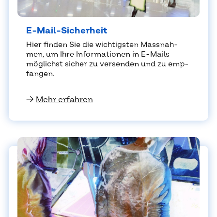
E-Mail-Si­cher­heit
Hier fin­den Sie die wich­tigs­ten Mass­nah­
men, um Ihre In­for­ma­tio­nen in E-Mails
mög­lichst si­cher zu ver­sen­den und zu emp­
fan­gen.
→
Mehr erfahren