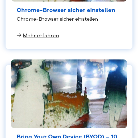
Chro­me-Brow­ser si­cher ein­stel­len
Chro­me-Brow­ser si­cher ein­stel­len
→
Mehr erfahren
Bring Your Own De­vice (BYOD) – 10