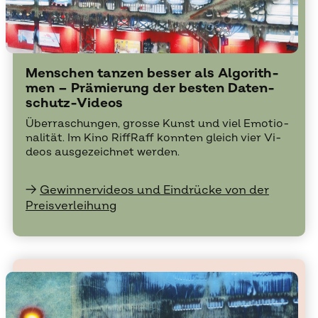
Men­schen tan­zen bes­ser als Al­go­rith­
men – Prä­mie­rung der bes­ten Da­ten­
schutz-Vi­de­os
Über­ra­schun­gen, gros­se Kunst und viel Emo­tio­
na­li­tät. Im Kino Riff­Raff konn­ten gleich vier Vi­
de­os aus­ge­zeich­net wer­den.
→
Gewinnervideos und Eindrücke von der
Preisverleihung