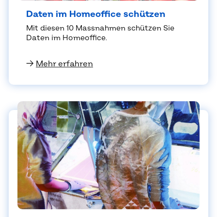
Da­ten im Home­of­fice schüt­zen
Mit die­sen 10 Mass­nah­men schüt­zen Sie
Da­ten im Home­of­fice.
→
Mehr erfahren