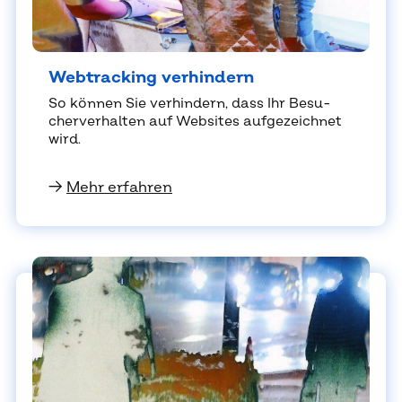
Web­track­ing ver­hin­dern
So kön­nen Sie ver­hin­dern, dass Ihr Be­su­
cher­ver­hal­ten auf Web­sites auf­ge­zeich­net
wird.
→
Mehr erfahren