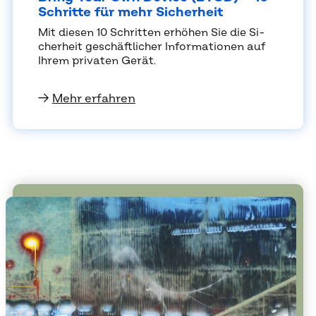
Schrit­te für mehr Si­cher­heit
Mit die­sen 10 Schrit­ten er­hö­hen Sie die Si­
cher­heit ge­schäft­li­cher In­for­ma­tio­nen auf
Ih­rem pri­va­ten Ge­rät.
→
Mehr erfahren