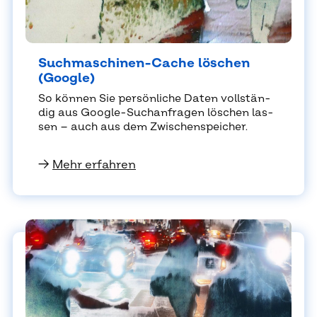
Such­ma­schi­nen-Cache lö­schen
(Goog­le)
So kön­nen Sie per­sön­li­che Da­ten voll­stän­
dig aus Goog­le-Such­an­fra­gen lö­schen las­
sen – auch aus dem Zwi­schen­spei­cher.
→
Mehr erfahren