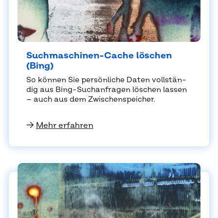
Such­ma­schi­nen-Cache lö­schen
(Bing)
So kön­nen Sie per­sön­li­che Da­ten voll­stän­
dig aus Bing-Such­an­fra­gen lö­schen las­sen
– auch aus dem Zwi­schen­spei­cher.
→
Mehr erfahren