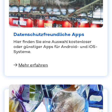
Da­ten­schutz­freund­li­che Apps
Hier fin­den Sie eine Aus­wahl kos­ten­lo­ser
oder güns­ti­ger Apps für An­droid- und iOS-
Sys­te­me.
→
Mehr erfahren