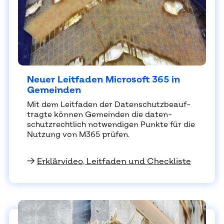
Neu­er Leit­fa­den Mi­cro­soft 365 in
Ge­mein­den
Mit dem Leit­fa­den der Da­ten­schutz­be­auf­
trag­te kön­nen Ge­mein­den die da­ten­
schutz­recht­lich not­wen­di­gen Punk­te für die
Nut­zung von M365 prü­fen.
→
Erklärvideo, Leitfaden und Checkliste