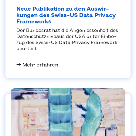
Neue Pu­bli­ka­ti­on zu den Aus­wir­
kun­gen des Swiss-US Data Pri­va­cy
Frame­works
Der Bun­des­rat hat die An­ge­mes­sen­heit des
Da­ten­schutz­ni­veaus der USA un­ter Ein­be­
zug des Swiss-US Data Pri­va­cy Frame­work
be­ur­teilt.
→
Mehr erfahren