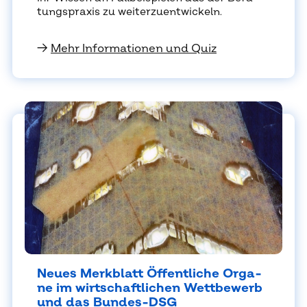
tungs­pra­xis zu wei­ter­zu­ent­wi­ckeln.
→
Mehr Informationen und Quiz
Neu­es Merk­blatt Öf­fent­li­che Or­ga­
ne im wirt­schaft­li­chen Wett­be­werb
und das Bun­des-DSG