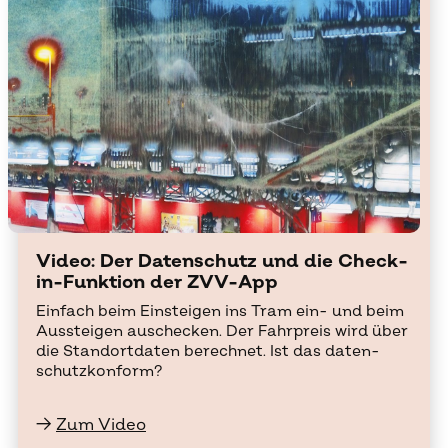
Vi­deo: Der Da­ten­schutz und die Check-
in-Funk­ti­on der ZVV-App
Ein­fach beim Ein­stei­gen ins Tram ein- und beim
Aus­stei­gen aus­che­cken. Der Fahr­preis wird über
die Stand­ort­da­ten be­rech­net. Ist das da­ten­
schutz­kon­form?
→
Zum Video