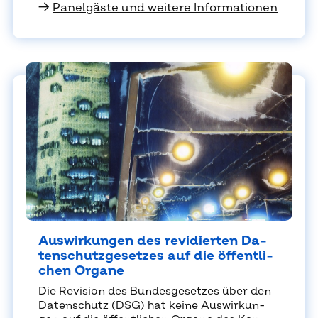
→
Panelgäste und weitere Informationen
Aus­wir­kun­gen des re­vi­dier­ten Da­
ten­schutz­ge­set­zes auf die öf­fent­li­
chen Or­ga­ne
Die Re­vi­si­on des Bun­des­ge­set­zes über den
Da­ten­schutz (DSG) hat kei­ne Aus­wir­kun­