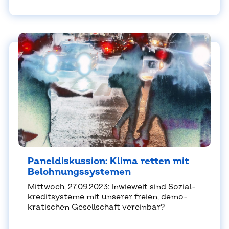
Pa­nel­dis­kus­si­on: Kli­ma ret­ten mit
Be­loh­nungs­sys­te­men
Mitt­woch, 27.09.2023: In­wie­weit sind So­zi­al­
kre­dit­sys­te­me mit un­se­rer frei­en, de­mo­
kra­ti­schen Ge­sell­schaft ver­ein­bar?