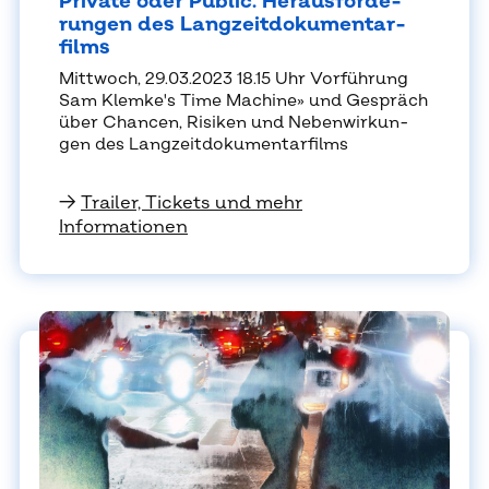
Pri­va­te oder Pu­blic. Her­aus­for­de­
run­gen des Lang­zeit­do­ku­men­tar­
films
Mitt­woch, 29.03.2023 18.15 Uhr Vor­füh­rung
Sam Klem­ke's Time Ma­chi­ne» und Ge­spräch
über Chan­cen, Ri­si­ken und Ne­ben­wir­kun­
gen des Lang­zeit­do­ku­men­tar­films
→
Trailer, Tickets und mehr
Informationen