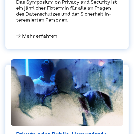
Das Sym­po­si­um on Pri­va­cy and Se­cu­ri­ty ist
ein jähr­li­cher Fix­ter­min für alle an Fra­gen
des Da­ten­schut­zes und der Si­cher­heit in­
ter­es­sier­ten Per­so­nen.
→
Mehr erfahren