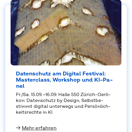
Da­ten­schutz am Di­gi­tal Fes­ti­val:
Mas­ter­class, Work­shop und KI-Pa­
nel
Fr./Sa. 15.09.–16.09. Hal­le 550 Zü­rich-Oer­li­
kon: Da­ten­schutz by De­sign, Selbst­be­
stimmt di­gi­tal un­ter­wegs und Per­sön­lich­
keits­rech­te in KI
→
Mehr erfahren