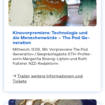
Ki­no­vor­pre­mie­re: Tech­no­lo­gie und
die Men­schen­wür­de – The Pod Ge­
ne­ra­ti­on
Mitt­woch, 13.09., 18h: Vor­pre­mie­re The Pod
Ge­ne­ra­ti­on / Ge­sprächs­gäs­te: ETH-Pro­fes­
so­rin Mar­ga­ri­ta Bo­e­nig-Liptsin und Ruth
Ful­te­rer, NZZ-Re­dak­to­rin
→
Trailer, weitere Informationen und
Tickets