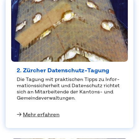
2. Zür­cher Da­ten­schutz-Ta­gung
Die Ta­gung mit prak­ti­schen Tipps zu In­for­
ma­ti­ons­si­cher­heit und Da­ten­schutz rich­tet
sich an Mit­ar­bei­ten­de der Kan­tons- und
Ge­mein­de­ver­wal­tun­gen.
→
Mehr erfahren