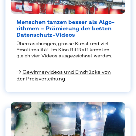
Men­schen tan­zen bes­ser als Al­go­
rith­men – Prä­mie­rung der bes­ten
Da­ten­schutz-Vi­de­os
Über­ra­schun­gen, gros­se Kunst und viel
Emo­tio­na­li­tät. Im Kino Riff­Raff konn­ten
gleich vier Vi­de­os aus­ge­zeich­net wer­den.
→
Gewinnervideos und Eindrücke von
der Preisverleihung