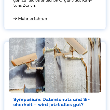
gen auf die öf­fent­li­chen Or­ga­ne des Kan­
tons Zü­rich.
→
Mehr erfahren
Sym­po­si­um: Da­ten­schutz und Si­
cher­heit – wird jetzt al­les gut?