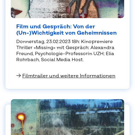
Film und Ge­spräch: Von der
(Un-)Wich­tig­keit von Ge­heim­nis­sen
Don­ners­tag, 23.02.2023 18h: Ki­no­pre­mie­re
Thril­ler «Miss­in­g» mit Ge­spräch: Alex­an­dra
Freund, Psy­cho­lo­gie-Pro­fes­so­rin UZH; Elia
Rohr­bach, So­cial Me­dia Host.
→
Filmtrailer und weitere Informationen