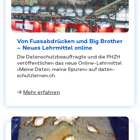
Von Fuss­ab­drü­cken und Big Brot­her
– Neu­es Lehr­mit­tel on­line
Die Da­ten­schutz­be­auf­trag­te und die PHZH
ver­öf­fent­li­chen das neue On­line-Lehr­mit­tel
«Mei­ne Da­ten, mei­ne Spu­ren» auf da­ten­
schutz­ler­nen.ch.
→
Mehr erfahren