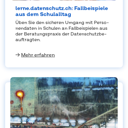
ler­ne.da­ten­schutz.ch: Fall­bei­spie­le
aus dem Schul­all­tag
Üben Sie den si­che­ren Um­gang mit Per­so­
nen­da­ten in Schu­len an Fall­bei­spie­len aus
der Be­ra­tungs­pra­xis der Da­ten­schutz­be­
auf­trag­ten.
→
Mehr erfahren