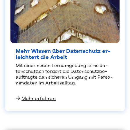
Mehr Wis­sen über Da­ten­schutz er­
leich­tert die Ar­beit
Mit ei­ner neu­en Lern­um­ge­bung ler­ne.da­
ten­schutz.ch för­dert die Da­ten­schutz­be­
auf­trag­te den si­che­ren Um­gang mit Per­so­
nen­da­ten im Ar­beits­all­tag.
→
Mehr erfahren