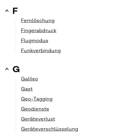
F
Fernlöschung
Fingerabdruck
Flugmodus
Funkverbindung
G
Galileo
Gast
Geo-Tagging
Geodienste
Geräteverlust
Geräteverschlüsselung