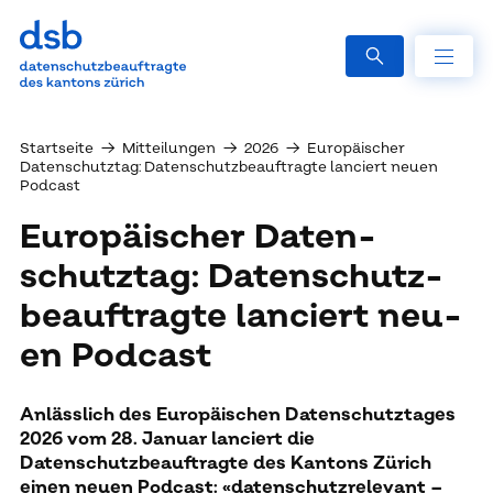
Startseite
→
Mitteilungen
→
2026
→
Europäischer
Datenschutztag: Datenschutzbeauftragte lanciert neuen
Podcast
Eu­ro­päi­scher Da­ten­
schutz­tag: Da­ten­schutz­
be­auf­trag­te lan­ciert neu­
en Pod­cast
Anlässlich des Europäischen Datenschutztages
2026 vom 28. Januar lanciert die
Datenschutzbeauftragte des Kantons Zürich
einen neuen Podcast: «datenschutzrelevant –