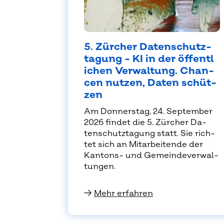
5. Zür­cher Da­ten­schutz­
ta­gung - KI in der öf­fent­l
i­chen Ver­wal­tung. Chan­
cen nut­zen, Da­ten schüt­
zen
Am Don­ners­tag, 24. Sep­tem­ber
2026 fin­det die 5. Zür­cher Da­
ten­schutz­ta­gung statt. Sie rich­
tet sich an Mit­ar­bei­ten­de der
Kan­tons- und Ge­mein­de­ver­wal­
tun­gen.
→
Mehr erfahren