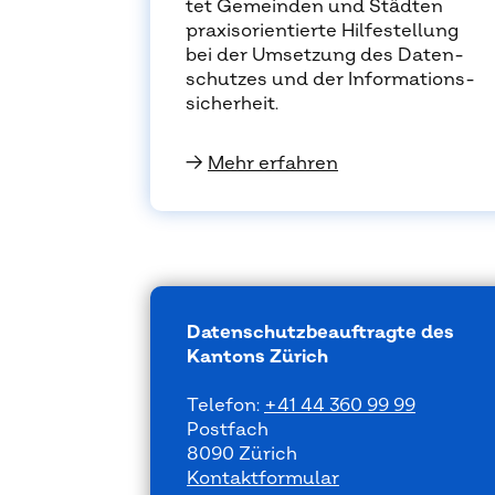
tet Ge­mein­den und Städ­ten
pra­xis­ori­en­tier­te Hil­fe­stel­lung
bei der Um­set­zung des Da­ten­
schut­zes und der In­for­ma­ti­ons­
si­cher­heit.
→
Mehr erfahren
Datenschutzbeauftragte des
Kantons Zürich
Telefon:
+41 44 360 99 99
Postfach
8090 Zürich
Kontaktformular