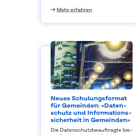
→
Mehr erfahren
Neu­es Schu­lungs­for­mat
für Ge­mein­den: «Da­ten­
schutz und In­for­ma­ti­ons­
si­cher­heit in Ge­mein­den»
Die Da­ten­schutz­be­auf­trag­te bie­