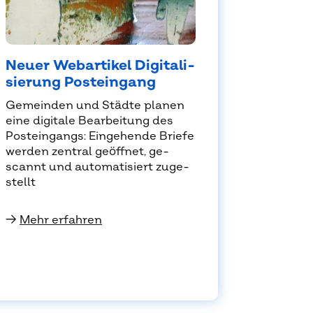
Neu­er Web­ar­ti­kel Di­gi­ta­li­
sie­rung Post­ein­gang
Ge­mein­den und Städ­te pla­nen
eine di­gi­ta­le Be­ar­bei­tung des
Post­ein­gangs: Ein­ge­hen­de Brie­fe
wer­den zen­tral ge­öff­net, ge­
scannt und au­to­ma­ti­siert zu­ge­
stellt
→
Mehr erfahren