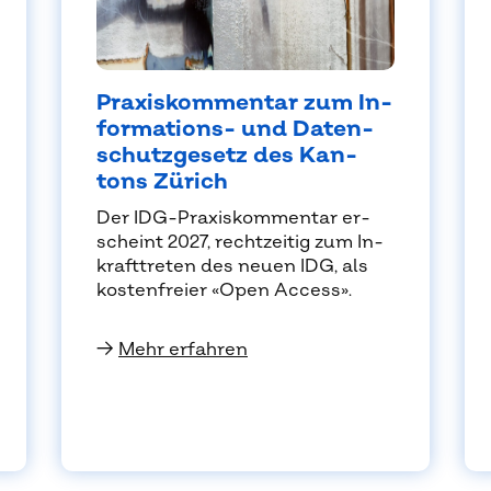
Pra­xis­kom­men­tar zum In­
for­ma­ti­ons- und Da­ten­
schutz­ge­setz des Kan­
tons Zü­rich
Der IDG-Pra­xis­kom­men­tar er­
scheint 2027, recht­zei­tig zum In­
kraft­tre­ten des neu­en IDG, als
kos­ten­frei­er «O­pen Ac­ces­s».
→
Mehr erfahren