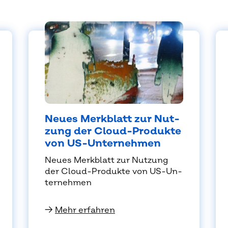
Neu­es Merk­blatt zur Nut­
zung der Cloud-Pro­duk­te
von US-Un­ter­neh­men
Neu­es Merk­blatt zur Nut­zung
der Cloud-Pro­duk­te von US-Un­
ter­neh­men
→
Mehr erfahren