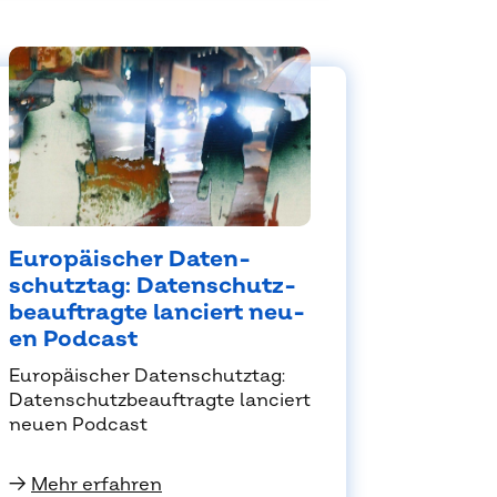
Eu­ro­päi­scher Da­ten­
schutz­tag: Da­ten­schutz­
be­auf­trag­te lan­ciert neu­
en Pod­cast
Eu­ro­päi­scher Da­ten­schutz­tag:
Da­ten­schutz­be­auf­trag­te lan­ciert
neu­en Pod­cast
→
Mehr erfahren