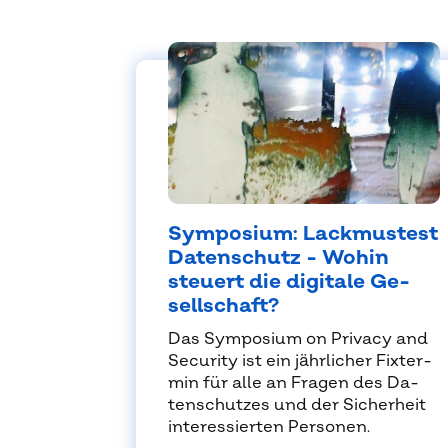
Sym­po­si­um: Lack­mus­test
Da­ten­schutz - Wo­hin
steu­ert die di­gi­ta­le Ge­
sell­schaft?
Das Sym­po­si­um on Pri­va­cy and
Se­cu­ri­ty ist ein jähr­li­cher Fix­ter­
min für alle an Fra­gen des Da­
ten­schut­zes und der Si­cher­heit
in­ter­es­sier­ten Per­so­nen.