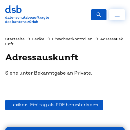
Startseite
→
Lexika
→
Einwohnerkontrollen
→
Adressausk
unft
Adressauskunft
Siehe unter
Bekanntgabe an Private
.
Lexikon-Eintrag als PDF herunterladen