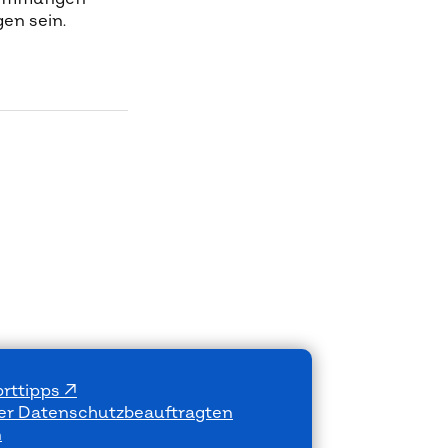
en sein.
rttipps
der Datenschutzbeauftragten
n