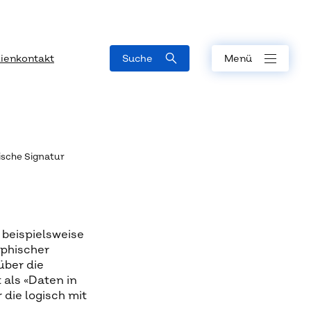
ienkontakt
Suche
Menü
ische Signatur
n beispielsweise
aphischer
über die
 als «Daten in
die logisch mit