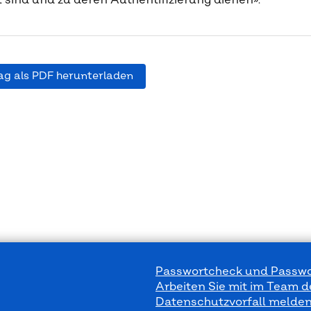
 sind und zu deren Authentifizierung dienen».
ag als PDF herunterladen
Passwortcheck und Passwo
Arbeiten Sie mit im Team 
Datenschutzvorfall melde