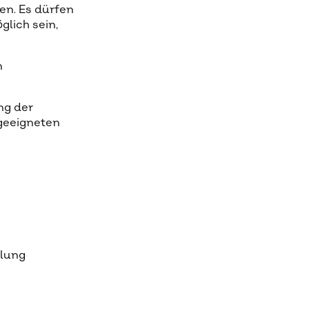
en. Es dürfen
lich sein,
n
ng der
geeigneten
tlung