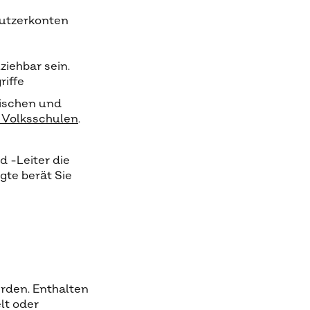
nutzerkonten
iehbar sein.
iffe
rischen und
r Volksschulen
.
d -Leiter die
te berät Sie
rden. Enthalten
lt oder