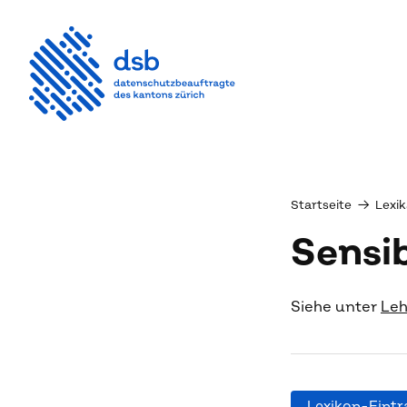
Startseite
→
Lexik
Sensib
Siehe unter
Leh
Lexikon-Eintr