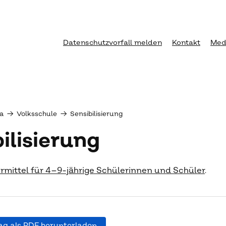
Datenschutzvorfall melden
Kontakt
Med
a
→
Volksschule
→
Sensibilisierung
ilisierung
rmittel für 4–9-jährige Schülerinnen und Schüler
.
ag als PDF herunterladen